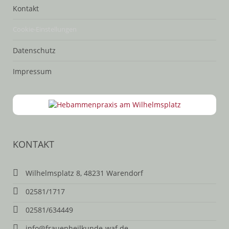
Kontakt
Cookie-Einstellungen
Datenschutz
Impressum
KONTAKT
Wilhelmsplatz 8, 48231 Warendorf
02581/1717
02581/634449
info@frauenheilkunde-waf.de